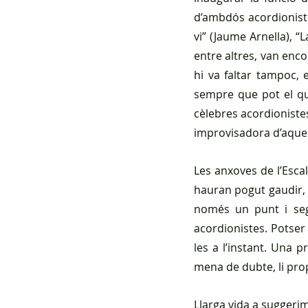
d’ambdós acordioniste
vi” (Jaume Arnella), “
entre altres, van enco
hi va faltar tampoc, 
sempre que pot el qu
cèlebres acordionistes
improvisadora d’aquell
Les anxoves de l’Esca
hauran pogut gaudir, d
només un punt i segu
acordionistes. Potser
les a l’instant. Una p
mena de dubte, li prop
Llarga vida a suggeri