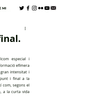
 MI
65/2025
inal.
lcom especial i 
 formació efímera 
ran intensitat i 
unt i final a la 
í com, segons el 
 a la curta vida 