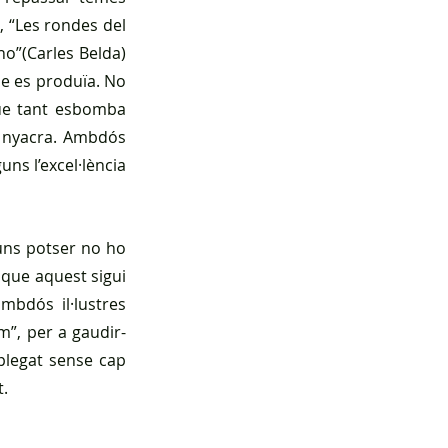
 “Les rondes del 
no”(Carles Belda) 
ue es produïa. No 
que tant esbomba 
 nyacra. Ambdós 
ns l’excel·lència 
uns potser no ho 
 que aquest sigui 
bdós il·lustres 
m”, per a gaudir-
plegat sense cap 
t.