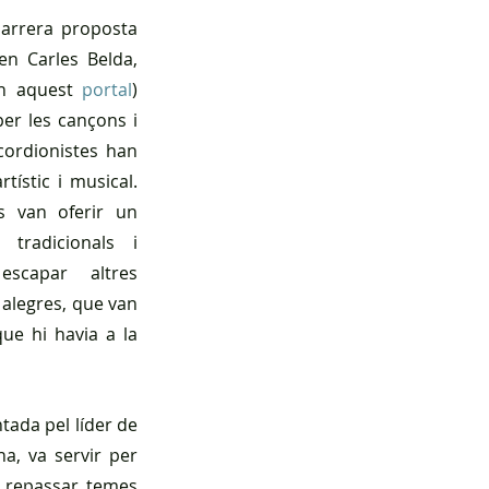
darrera proposta 
en Carles Belda, 
en aquest 
portal
) 
er les cançons i 
ordionistes han 
tístic i musical. 
 van oferir un 
tradicionals i 
scapar altres 
 alegres, que van 
ue hi havia a la 
tada pel líder de 
a, va servir per 
a repassar temes 