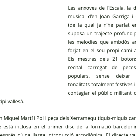
Les anxoves de l’Escala, la 
musical d’en Joan Garriga i 
(de la qual ja n’he parlat 
suposa un trajecte profund p
les melodies que ambdós ac
forjat en el seu propi camí ar
Els mestres dels 21 botons
recital carregat de peces 
populars, sense deixar e
tonalitats totalment festives i
contagiar el públic militant q
ipi vallesà.
en Miquel Martí i Pol i peça dels Xerramequ tiquis-miquis can
està inclosa en el primer disc de la formació barcelonin
esprés d’una llarga introducció arcodiònica. El directe v