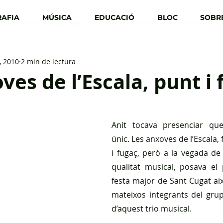
AFIA
MÚSICA
EDUCACIÓ
BLOC
SOBRE
ica cultural
Castells
Diari musical de confinament
3
, 2010
2 min de lectura
ves de l’Escala, punt i f
Anit tocava presenciar que
únic. Les anxoves de l’Escala,
i fugaç, però a la vegada de g
qualitat musical, posava el p
festa major de Sant Cugat aix
mateixos integrants del grup,
d’aquest trio musical.