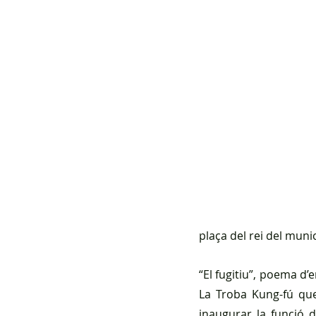
plaça del rei del munic
“El fugitiu”, poema d’
La Troba Kung-fú que 
inaugurar la funció d