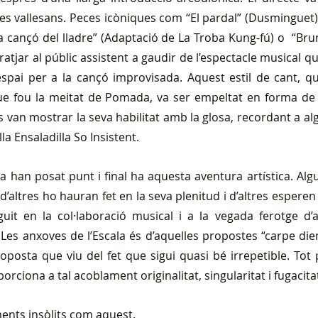
s vallesans. Peces icòniques com “El pardal” (Dusminguet),
La cançó del lladre” (Adaptació de La Troba Kung-fú) o  “Bru
ratjar al públic assistent a gaudir de l’espectacle musical q
espai per a la cançó improvisada. Aquest estil de cant, 
e fou la meitat de Pomada, va ser empeltat en forma de
 van mostrar la seva habilitat amb la glosa, recordant a algu
a Ensaladilla So Insistent.
la han posat punt i final ha aquesta aventura artística. Alg
’altres ho hauran fet en la seva plenitud i d’altres esperen
it en la col·laboració musical i a la vegada ferotge d’am
 Les anxoves de l’Escala és d’aquelles propostes “carpe die
roposta que viu del fet que sigui quasi bé irrepetible. Tot 
orciona a tal acoblament originalitat, singularitat i fugacita
ments insòlits com aquest.