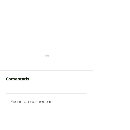
Comentaris
Sarau Intermitent
Tingladus sing
Escriu un comentari...