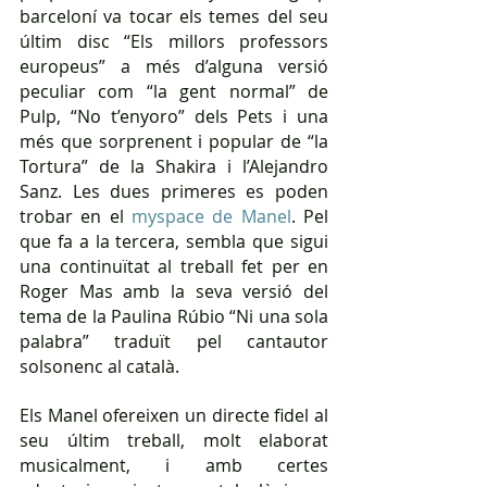
barceloní va tocar els temes del seu 
últim disc “Els millors professors 
europeus” a més d’alguna versió 
peculiar com “la gent normal” de 
Pulp, “No t’enyoro” dels Pets i una 
més que sorprenent i popular de “la 
Tortura” de la Shakira i l’Alejandro 
Sanz. Les dues primeres es poden 
trobar en el 
myspace de Manel
. Pel 
que fa a la tercera, sembla que sigui 
una continuïtat al treball fet per en 
Roger Mas amb la seva versió del 
tema de la Paulina Rúbio “Ni una sola 
palabra” traduït pel cantautor 
solsonenc al català.
Els Manel ofereixen un directe fidel al 
seu últim treball, molt elaborat 
musicalment, i amb certes 