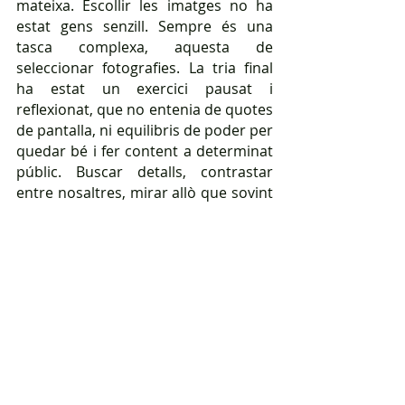
mateixa. Escollir les imatges no ha 
estat gens senzill. Sempre és una 
tasca complexa, aquesta de 
seleccionar fotografies. La tria final 
ha estat un exercici pausat i 
reflexionat, que no entenia de quotes 
de pantalla, ni equilibris de poder per 
quedar bé i fer content a determinat 
públic. Buscar detalls, contrastar 
entre nosaltres, mirar allò que sovint 
no és observat, escollir el criteri 
adequat i saber trobar també certa 
narrativa en relat global, han estat 
els ingredients pel cribatge 
fotogràfic. Al final, el Relat Fotogràfic 
de la 40a edició de la Festa Major de 
Blancs i Blaus de Granollers, ha estat 
l'estampació en format digital de la 
nostra mirada festera. Ni més, ni 
menys. Esperant, com sempre, que 