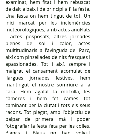
examinat, hem fitat i hem rebuscat 
de dalt a baix i de principi a fi la festa. 
Una festa on hem tingut de tot. Un 
inici marcat per les inclemències 
meteorològiques, amb actes anul·lats 
i actes posposats, altres jornades 
plenes de sol i calor, actes 
multitudinaris a l'avinguda del Parc, 
així com pinzellades de nits fresques i 
apassionades. Tot i així, sempre i 
malgrat el cansament acomulat de 
llargues jornades festives, hem 
mantingut el nostre somriure a la 
cara. Hem agafat la motxilla, les 
càmeres i hem fet cames tot 
caminant per la ciutat i tots els seus 
racons. Tot plegat, amb l'objectiu de 
palpar de primera mà i poder 
fotografiar la festa feta per les colles. 
Blancs i Blaus no han volgut 