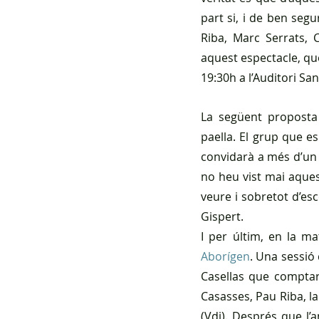
part si, i de ben seg
Riba, Marc Serrats, C
aquest espectacle, que
19:30h a l’Auditori S
La següent proposta 
paella. El grup que e
convidarà a més d’un 
no heu vist mai aques
veure i sobretot d’esc
Gispert.
I per últim, en la ma
Aborígen
. Una sessió
Casellas que comptarà
Casasses, Pau Riba, la
(Vdj). Després que l’