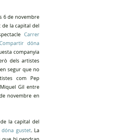
es 6 de novembre 
de la capital del 
spectacle 
Carrer 
Compartir dóna 
questa companyia 
rò dels artistes 
ben segur que no 
rtistes com Pep 
Miquel Gil entre 
 de novembre en 
e la capital del 
 dóna gustet
. La 
s que hi pendran 