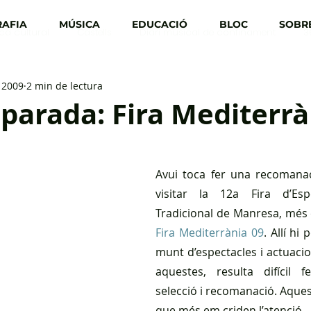
AFIA
MÚSICA
EDUCACIÓ
BLOC
SOBRE
ica cultural
Castells
Diari musical de confinament
3
 2009
2 min de lectura
parada: Fira Mediterrà
Avui toca fer una recomanaci
visitar la 12a Fira d’Espe
Tradicional de Manresa, mé
Fira Mediterrània 09
. Allí hi
munt d’espectacles i actuacion
aquestes, resulta difícil 
selecció i recomanació. Aquest
que més em criden l’atenció.