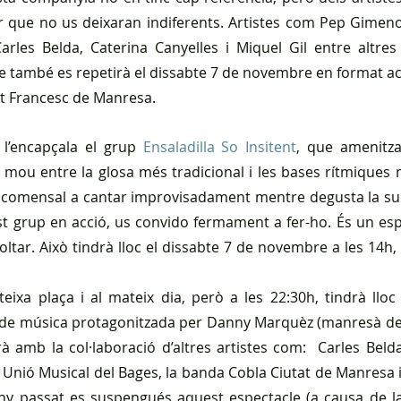
ur que no us deixaran indiferents. Artistes com Pep Gimeno 
arles Belda, Caterina Canyelles i Miquel Gil entre altres
 també es repetirà el dissabte 7 de novembre en format acúst
ant Francesc de Manresa.
l’encapçala el grup 
Ensaladilla So Insitent
, que amenitza
s mou entre la glosa més tradicional i les bases rítmiques
comensal a cantar improvisadament mentre degusta la sucu
t grup en acció, us convido fermament a fer-ho. És un esp
oltar. Això tindrà lloc el dissabte 7 de novembre a les 14h,
teixa plaça i al mateix dia, però a les 22:30h, tindrà lloc 
 de música protagonitzada per Danny Marquèz (manresà de 
 amb la col·laboració d’altres artistes com:  Carles Belda, 
 Unió Musical del Bages, la banda Cobla Ciutat de Manresa i 
any passat es suspengués aquest espectacle (a causa de la