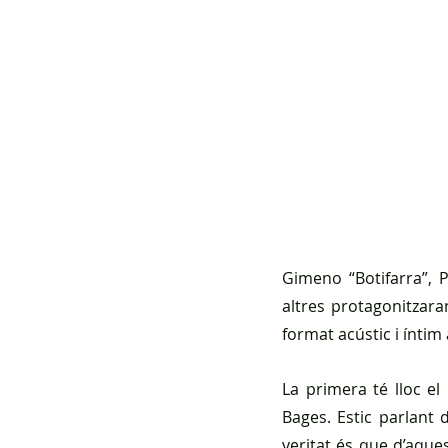
Gimeno “Botifarra”, P
altres protagonitzar
format acústic i íntim
La primera té lloc el
Bages. Estic parlant d
veritat és que d’aque