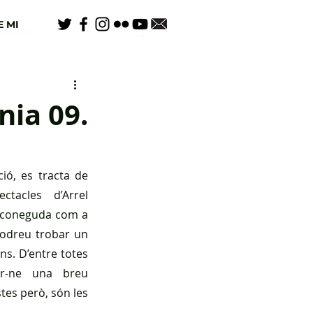
 MI
65/2025
nia 09.
ó, es tracta de 
ctacles d’Arrel 
s coneguda com a
 podreu trobar un 
s. D’entre totes 
fer-ne una breu 
es però, són les 