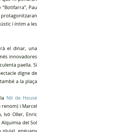
“Botifarra”, Pau 
 protagonitzaran 
ic i íntim a les 
rà el dinar, una 
 més innovadores 
lenta paella. Si 
ectacle digne de 
 també a la plaça 
la 
Nit de House 
renom) i Marcel 
Ivó Oller, Enric 
Alquimia del Sol 
 pluja), enguany 