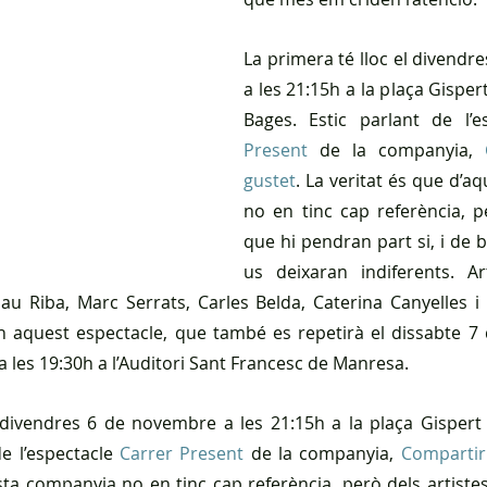
La primera té lloc el divendr
a les 21:15h a la plaça Gispert 
Bages. Estic parlant de l’e
Present
 de la companyia, 
gustet
. La veritat és que d’a
no en tinc cap referència, pe
que hi pendran part si, i de 
us deixaran indiferents. A
au Riba, Marc Serrats, Carles Belda, Caterina Canyelles i 
an aquest espectacle, que també es repetirà el dissabte 7
 a les 19:30h a l’Auditori Sant Francesc de Manresa.
 divendres 6 de novembre a les 21:15h a la plaça Gispert d
e l’espectacle 
Carrer Present
 de la companyia, 
Compartir
sta companyia no en tinc cap referència, però dels artiste