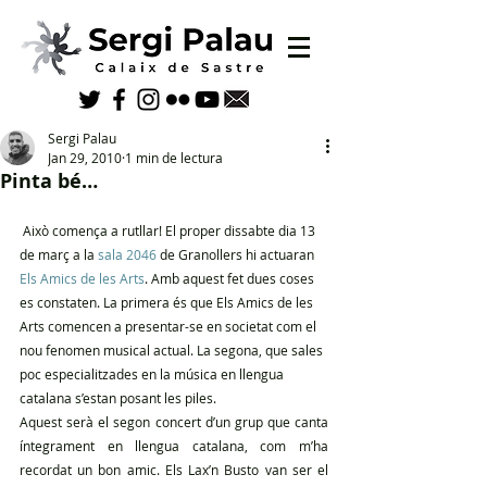
Sergi Palau
Jan 29, 2010
1 min de lectura
Pinta bé…
 Això comença a rutllar! El proper dissabte dia 13 
de març a la 
sala 2046
 de Granollers hi actuaran 
Els Amics de les Arts
. Amb aquest fet dues coses 
es constaten. La primera és que Els Amics de les 
Arts comencen a presentar-se en societat com el 
nou fenomen musical actual. La segona, que sales 
poc especialitzades en la música en llengua 
catalana s’estan posant les piles.
Aquest serà el segon concert d’un grup que canta 
íntegrament en llengua catalana, com m’ha 
recordat un bon amic. Els Lax’n Busto van ser el 