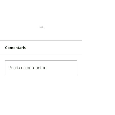
Comentaris
Projecte 365/2
Gener 01 #365/2025
Escriu un comentari...