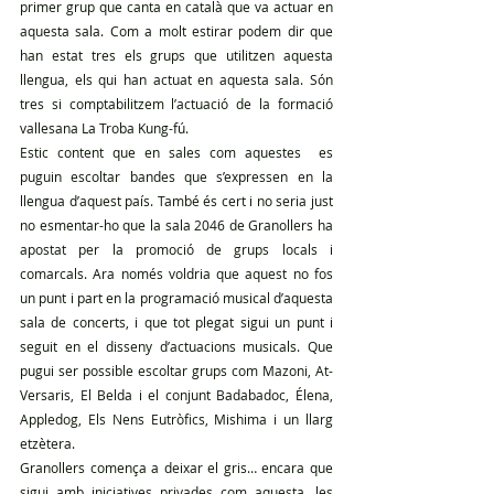
primer grup que canta en català que va actuar en 
aquesta sala. Com a molt estirar podem dir que 
han estat tres els grups que utilitzen aquesta 
llengua, els qui han actuat en aquesta sala. Són 
tres si comptabilitzem l’actuació de la formació 
vallesana La Troba Kung-fú.
Estic content que en sales com aquestes  es 
puguin escoltar bandes que s’expressen en la 
llengua d’aquest país. També és cert i no seria just 
no esmentar-ho que la sala 2046 de Granollers ha 
apostat per la promoció de grups locals i 
comarcals. Ara només voldria que aquest no fos 
un punt i part en la programació musical d’aquesta 
sala de concerts, i que tot plegat sigui un punt i 
seguit en el disseny d’actuacions musicals. Que 
pugui ser possible escoltar grups com Mazoni, At-
Versaris, El Belda i el conjunt Badabadoc, Élena, 
Appledog, Els Nens Eutròfics, Mishima i un llarg 
etzètera.
Granollers comença a deixar el gris… encara que 
sigui amb iniciatives privades com aquesta, les 