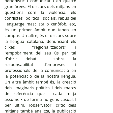
periodístic i comunicatiu en quatre 
gran àrees: El discurs dels mitjans en 
qüestions com la violència, els 
conflictes  polítics i socials, l’abús del 
llenguatge masclista o xenòfob, etc, 
és un primer àmbit que tenen en 
compte. Un altre, és el discurs sobre 
la llengua catalana, denunciant els 
clixès  “regionalitzadors” i 
l’empobriment del seu ús per tal 
d’obrir debat  sobre la 
responsabilitat d’empreses i 
professionals de la comunicació en  
la potenciació de la nostra llengua.  
Un altre àmbit també és, la creació 
dels imaginaris polítics i dels marcs 
de referència que  cada mitjà 
assumeix de forma no gens casual. I 
per últim, l’observatori crític dels 
mitjans també analitza, la publicació 