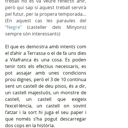
treball no es va veure reflectit ahir, 
però qui sap si aquest treball servirà 
pel futur, per la propera temporada… 
(En aquest cas les paraules del
“Negre”
 (casteller dels Minyons) 
sempre són interessants)
El que es demostra amb intents com 
el d’ahir a Terrassa o el de fa uns dies 
a Vilafranca és una cosa. Es poden 
tenir tots els efectius necessaris, es 
pot assajar amb unes condicions 
prou dignes, però el 3 de 10 continua 
sent un castell de deu pisos, és a dir, 
un castell majestuós, un monstre de 
castell, un castell que exigeix 
l’excel·lència, un castell on sovint 
l’atzar i la sort hi juga el seu paper i 
que només s’ha pogut descarregar 
dos cops en la història.