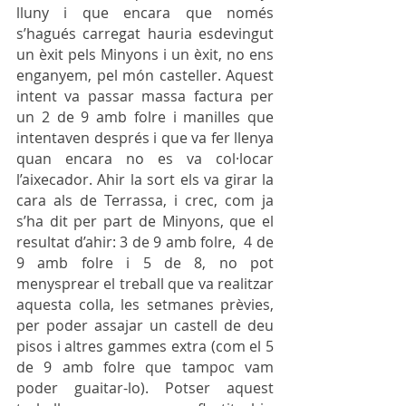
lluny i que encara que només 
s’hagués carregat hauria esdevingut 
un èxit pels Minyons i un èxit, no ens 
enganyem, pel món casteller. Aquest 
intent va passar massa factura per 
un 2 de 9 amb folre i manilles que 
intentaven després i que va fer llenya 
quan encara no es va col·locar 
l’aixecador. Ahir la sort els va girar la 
cara als de Terrassa, i crec, com ja 
s’ha dit per part de Minyons, que el 
resultat d’ahir: 3 de 9 amb folre,  4 de 
9 amb folre i 5 de 8, no pot 
menysprear el treball que va realitzar 
aquesta colla, les setmanes prèvies, 
per poder assajar un castell de deu 
pisos i altres gammes extra (com el 5 
de 9 amb folre que tampoc vam 
poder guaitar-lo). Potser aquest 