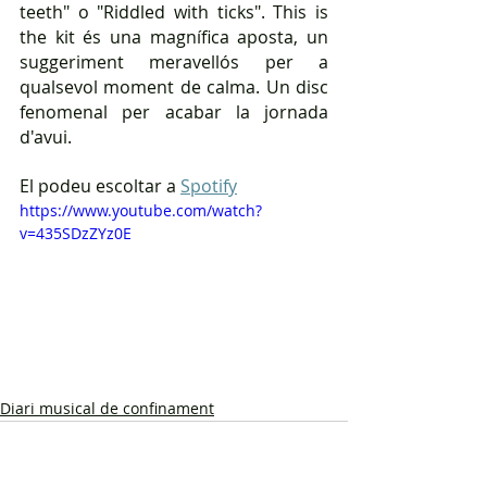
teeth" o "Riddled with ticks". This is 
the kit és una magnífica aposta, un 
suggeriment meravellós per a 
qualsevol moment de calma. Un disc 
fenomenal per acabar la jornada 
d'avui.
El podeu escoltar a 
Spotify
https://www.youtube.com/watch?
v=435SDzZYz0E
Diari musical de confinament