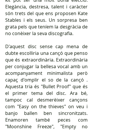
kit pot ser una molt bona elecció. 
Elegància, destresa, talent i caràcter 
són trets del que ens proposen Kate 
Stables i els seus. Un sorpresa ben 
grata pels que teníem la desgràcia de 
no conèixer la seva discografia.
D'aquest disc sense cap mena de 
dubte escolliria una cançó que penso 
que és extraordinària. Extraordinària 
per conjugar la bellesa vocal amb un 
acompanyament minimalista però 
capaç d'omplir el so de la cançó . 
Aquesta tria és "Bullet Proof" que és 
el primer tema del disc. Ara bé, 
tampoc cal desmerèixer cançons 
com "Easy on the thieves" on veu i 
banjo ballen ben sincronitzats. 
Enamoren també peces com  
"Moonshine Freeze", "Empty no 