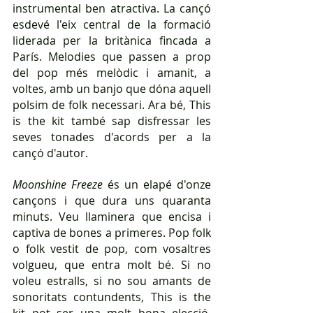
instrumental ben atractiva. La cançó 
esdevé l'eix central de la formació 
liderada per la britànica fincada a 
París. Melodies que passen a prop 
del pop més melòdic i amanit, a 
voltes, amb un banjo que dóna aquell 
polsim de folk necessari. Ara bé, This 
is the kit també sap disfressar les 
seves tonades d'acords per a la 
cançó d'autor.
Moonshine Freeze
 és un elapé d'onze 
cançons i que dura uns quaranta 
minuts. Veu llaminera que encisa i 
captiva de bones a primeres. Pop folk 
o folk vestit de pop, com vosaltres 
volgueu, que entra molt bé. Si no 
voleu estralls, si no sou amants de 
sonoritats contundents, This is the 