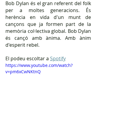
Bob Dylan és el gran referent del folk 
per a moltes generacions. És 
herència en vida d'un munt de 
cançons que ja formen part de la 
memòria col·lectiva global. Bob Dylan 
és cançó amb ànima. Amb ànim 
d'esperit rebel.
El podeu escoltar a 
Spotify
https://www.youtube.com/watch?
v=pm6xCwNKtnQ