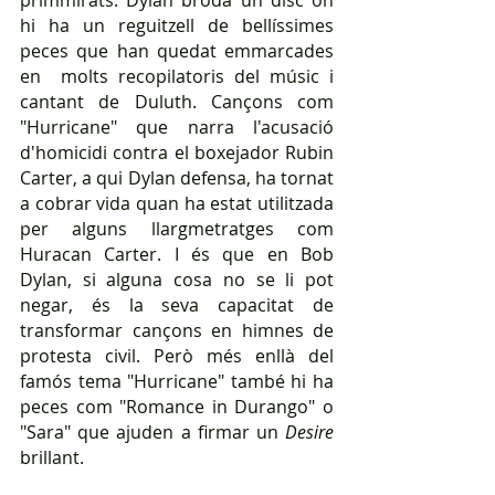
primmirats. Dylan broda un disc on 
hi ha un reguitzell de bellíssimes 
peces que han quedat emmarcades 
en  molts recopilatoris del músic i 
cantant de Duluth. Cançons com 
"Hurricane" que narra l'acusació 
d'homicidi contra el boxejador Rubin 
Carter, a qui Dylan defensa, ha tornat 
a cobrar vida quan ha estat utilitzada 
per alguns llargmetratges com 
Huracan Carter. I és que en Bob 
Dylan, si alguna cosa no se li pot 
negar, és la seva capacitat de 
transformar cançons en himnes de 
protesta civil. Però més enllà del 
famós tema "Hurricane" també hi ha 
peces com "Romance in Durango" o 
"Sara" que ajuden a firmar un 
Desire
brillant.