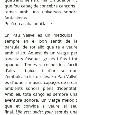
que s'anomemà u_mä. Un duet oníric 
que fou capaç de concebre cançons i 
temes amb uns universos sonors 
fantasiosos. 
Però no acaba aquí la se
En Pau Vallvé és un meticulós, i 
sempre en el bon sentit de la 
paraula, de tot allò que té a veure 
amb el so. Aquest és un viatge per 
tonalitats fosques, grises i fins i tot 
opaques. Temes retrospectius, farcit 
d'alts i baixos i d'un so que 
t'embolcalla les orelles. En Pau Vallvé 
és d'aquells músics capaços de crear 
ambients sonors plens d'identitat. 
Amb ell, tota cançó és sempre una 
aventura sonora, un viatge melòdic 
que et convida a veure el seu 
final. 
Life vest under your seat 
és una 