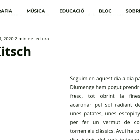
AFIA
MÚSICA
EDUCACIÓ
BLOC
SOBRE
ica cultural
Castells
Diari musical de confinament
3
, 2020
2 min de lectura
Kitsch
Seguim en aquest dia a dia par
Diumenge hem pogut prendre 
fresc, tot obrint la fines
acaronar pel sol radiant de
unes patates, unes escopinye
per fer un vermut de con
tornen els clàssics. Avui ha t
disc icònic del rock independ