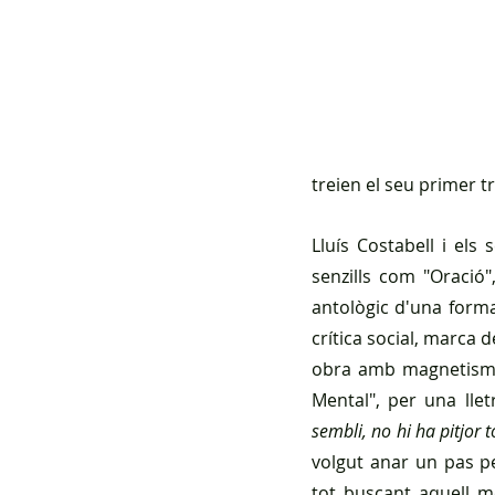
treien el seu primer t
Lluís Costabell i els
senzills com "Oració"
antològic d'una forma
crítica social, marca 
obra amb magnetisme.
Mental", per una lle
sembli, no hi ha pitjor 
volgut anar un pas pe
tot buscant aquell m