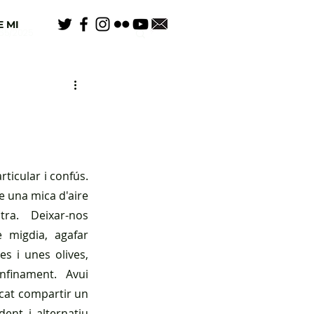
 MI
65/2025
ticular i confús. 
una mica d'aire 
tra. Deixar-nos 
 migdia, agafar 
s i unes olives, 
finament. Avui 
ocat compartir un 
ent i alternatiu 