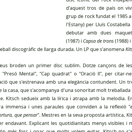
d'aquest tros de país on viv
grup de rock fundat el 1985 a 
l'Estany) per Lluís Costabella 
debutar amb dues maquet
(1987) i 
Capsa de trons
 (1988) i
reball discogràfic de llarga durada. Un LP que s'anomena 
Kit
 seus broden un primer disc sublim. Dotze cançons de les
, "Presó Mental", "Cap quadrat" o "Oració II", per citar-ne
ció que s'estrenava amb una elegància contundent. Un tre
de la casa, que s'acompanya d'una sonoritat molt treballada 
 Kitsch sedueix amb la lírica i atrapa amb la melodia. En
tra immensa i unes paraules que conviden a la reflexió "
tortura, que pensar
". Mestres en la seva proposta artística, K
r endavant. Explicant les quotidianitats menys visibles i m
ón més fosc i opac que molts volem evitar. Kitsch no s'a