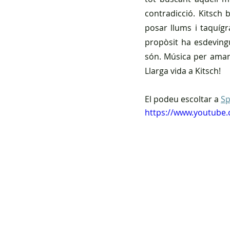
contradicció. Kitsch 
posar llums i taquígr
propòsit ha esdeving
són. Música per amant
Llarga vida a Kitsch!
El podeu escoltar a 
Sp
https://www.youtube