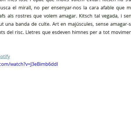
busca el mirall, no per ensenyar-nos la cara afable que 
afs als rostres que volem amagar. Kitsch tal vegada, i sen
ut una banda de culte. Art en majúscules, sense amagar-se
s del risc. Lletres que esdeven himnes per a tot moviment
otify
.com/watch?v=J3eBimb6ddI