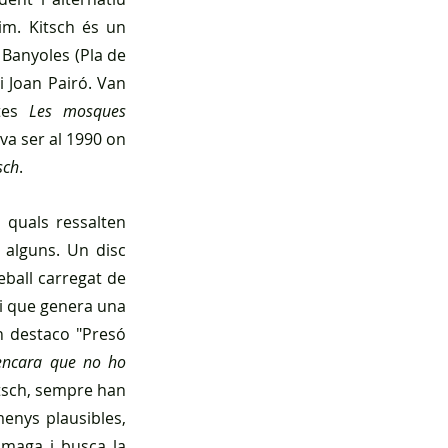
im. Kitsch és un 
Banyoles (Pla de 
i Joan Pairó. Van 
es 
Les mosques
 va ser al 1990 on 
sch
.
 quals ressalten 
 alguns. Un disc 
ball carregat de 
i que genera una 
 destaco "Presó 
encara que no ho 
itsch, sempre han 
enys plausibles, 
maga i busca la 