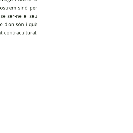
mostrem sinó per 
se ser-ne el seu 
 d'on són i què 
 contracultural. 