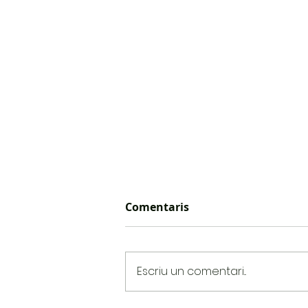
Comentaris
Dia 70: Lisabö
Escriu un comentari...