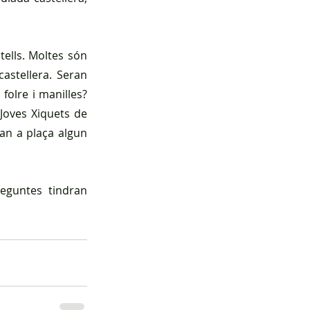
ells. Moltes són 
stellera. Seran 
olre i manilles? 
Joves Xiquets de 
an a plaça algun 
guntes tindran 