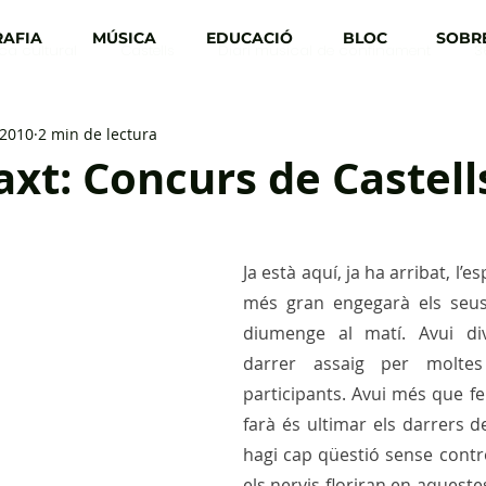
AFIA
MÚSICA
EDUCACIÓ
BLOC
SOBRE
ica cultural
Castells
Diari musical de confinament
3
 2010
2 min de lectura
t: Concurs de Castell
Ja està aquí, ja ha arribat, l’es
més gran engegarà els seus
diumenge al matí. Avui div
darrer assaig per moltes
participants. Avui més que fer
farà és ultimar els darrers de
hagi cap qüestió sense control
els nervis floriran en aqueste