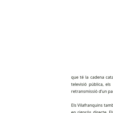
que té la cadena cata
televisió pública, els
retransmissió d’un par
Els Vilafranquins tamb
en rigorós directe. El