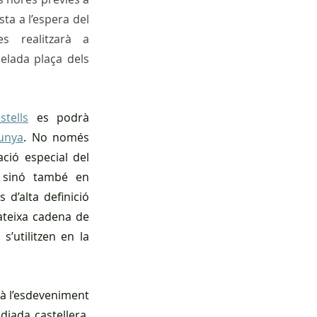
sta a l’espera del 
 realitzarà a 
lada plaça dels 
tells
 es podrà 
lunya
. No només 
ció especial del 
sinó també en 
 d’alta definició 
ateixa cadena de 
’utilitzen en la 
 l’esdeveniment 
iada castellera, 