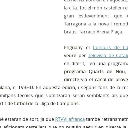
la cita. Tot el món casteller re
gran esdeveniment que es
Tarragona a la nova i remode
braus, Tarraco Arena Plaça.
Enguany el 
Concurs de Cas
veure per 
Televisió de Cata
en diferit,  en una programa
programa Quarts de Nou, 
directe via el canal de proves
lana, el TV3HD. En aquesta edició, i segons fons de la m
 mitjans tècnics que s’utilitzaran seran semblants als que s
tit de futbol de la Lliga de Campions.
é estaran de sort, ja que 
RTVVilafranca
 també retransmetrà
s aficionats castellers que no puguin seguir en directe la d