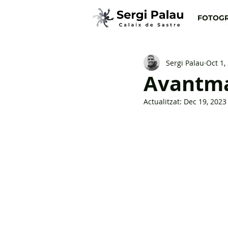
FOTOGR
Totes les entrades
Opinió
Crít
Sergi Palau
Oct 1,
Avantmax
Actualitzat:
Dec 19, 2023