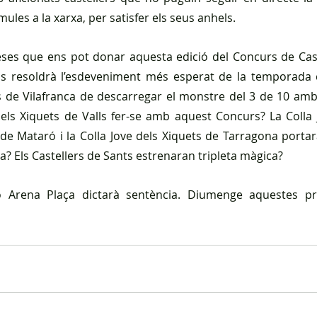
mules a la xarxa, per satisfer els seus anhels.
ses que ens pot donar aquesta edició del Concurs de Cast
ns resoldrà l’esdeveniment més esperat de la temporada ca
s de Vilafranca de descarregar el monstre del 3 de 10 amb f
dels Xiquets de Valls fer-se amb aquest Concurs? La Colla 
 de Mataró i la Colla Jove dels Xiquets de Tarragona portar
a? Els Castellers de Sants estrenaran tripleta màgica?
 Arena Plaça dictarà sentència. Diumenge aquestes pre