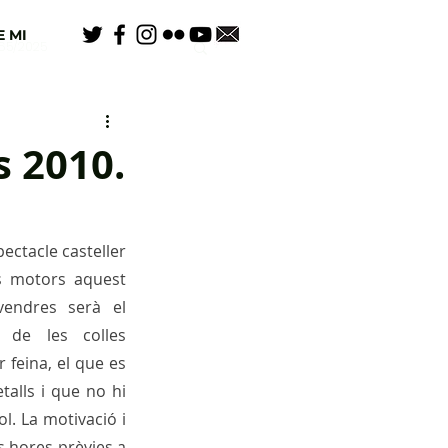
 MI
65/2025
s 2010.
pectacle casteller 
 motors aquest 
endres serà el 
 de les colles 
 feina, el que es 
talls i que no hi 
. La motivació i 
s hores prèvies a 